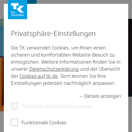
Presse und Politik
Privat­sphäre-Einstel­lungen
Die TK verwendet Cookies, um Ihnen einen
sicheren und komfortablen Website-Besuch zu
ermöglichen. Weitere Informationen finden Sie in
unserer
Datenschutzerklärung
und der Übersicht
der
Cookies auf tk.de
. Dort können Sie Ihre
Einstellungen jederzeit nachträglich anpassen.
Details anzeigen
Technisch erforderliche Cookies
Zukunft der GKV-Finanzen
Wie lässt sich die Finanzierung von
Funktionale Cookies
Gesundheit zukunftssicher