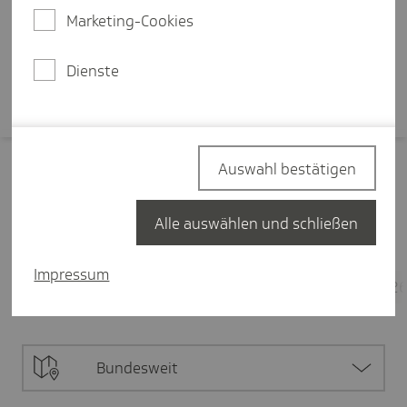
aufstellen?
Marketing-Cookies
Mehr erfahren
Dienste
Auswahl bestätigen
Filter zurücksetzen
Alle auswählen und schließen
Finanzen
29
Impressum
Alle Inhalte
29
Finanzierung von Gesundheit
2
Bundesweit