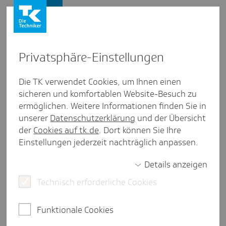
Presse und Politik
Privat­sphäre-Einstel­lungen
Presse und Politik
/
Gesundheitspolitik
Die TK verwendet Cookies, um Ihnen einen
sicheren und komfortablen Website-Besuch zu
Pres­se­mit­tei­lung aus Rhein­land-Pfalz
ermöglichen. Weitere Informationen finden Sie in
Mehr­heit der Rhein­land-Pfäl­ze­
unserer
Datenschutzerklärung
und der Übersicht
rinnen und Rhein­land-Pfälzer
der
Cookies auf tk.de
. Dort können Sie Ihre
Einstellungen jederzeit nachträglich anpassen.
sieht Reform­be­darf im deut­
schen Gesund­heits­system
Details anzeigen
Technisch erforderliche Cookies
Mainz, 4. März 2026.
Die Mehrheit der Menschen in
Funktionale Cookies
Rheinland-Pfalz (65 Prozent) bewerten das