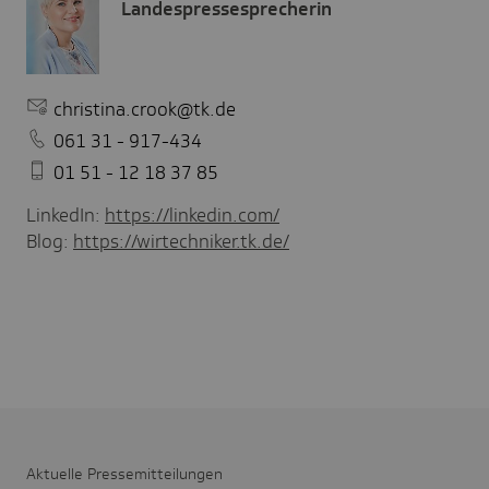
Landespressesprecherin
christina.crook@tk.de
061 31 - 917-434
01 51 - 12 18 37 85
LinkedIn:
https://linkedin.com/
Blog:
https://wirtechniker.tk.de/
Aktu­elle Pres­se­mit­tei­lungen