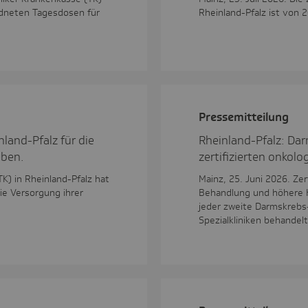
ordneten Tagesdosen für
Rheinland-Pfalz ist von 
Pres­se­mit­tei­lung
nland-Pfalz für die
Rheinland-Pfalz: Dar
eben.
zertifizierten onkol
TK) in Rheinland-Pfalz hat
Mainz, 25. Juni 2026. Ze
ie Versorgung ihrer
Behandlung und höhere H
jeder zweite Darmskrebs-
Spezialkliniken behandelt