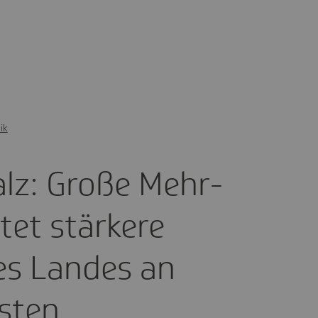
ik
alz: Große Mehr­
tet stär­kere
des Landes an
osten