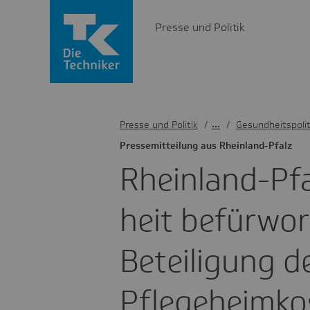
Presse und Politik
Presse und Politik
/
Gesundheitspolit
Pres­se­mit­tei­lung aus Rhein­land-Pfalz
Rhein­land-Pf
heit befür­wor
Betei­li­gung 
Pfle­ge­heim­k