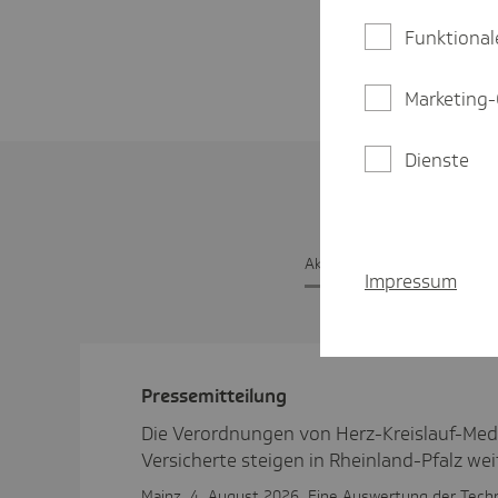
Funktional
Marketing-
Dienste
Aktu­elle Pres­se­mit­tei­lunge
Impressum
Pres­se­mit­tei­lung
Die Verordnungen von Herz-Kreislauf-Me
Versicherte steigen in Rheinland-Pfalz wei
Mainz, 4. August 2026. Eine Auswertung der Tech