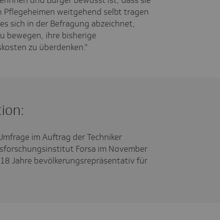
gerinnen und Bürger bewusst ist, dass sie
en Pflegeheimen weitgehend selbt tragen
s sich in der Befragung abzeichnet,
u bewegen, ihre bisherige
nskosten zu überdenken."
ion:
 Umfrage im Auftrag der Techniker
sforschungsinstitut Forsa im November
18 Jahre bevölkerungsrepräsentativ für