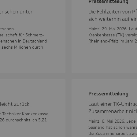
Pres­se­mit­tei­lung
Menschen unter
Die Fehlzeiten von P
sich weiterhin auf e
utschen
Mainz, 29. Mai 2026. Lau
ellschaft für Schmerz-
Krankenkasse (TK) versi
 Menschen in Deutschland
Rheinland-Pfalz im Jahr 
 sechs Millionen durch
Pres­se­mit­tei­lung
leicht zurück.
Laut einer TK-Umfrag
Zusammenarbeit nic
er Techniker Krankenkasse
26 durchschnittlich 5,21
Mainz, 6. Mai 2026. Jede
Saarland hat schon währ
die Zusammenarbeit zwis