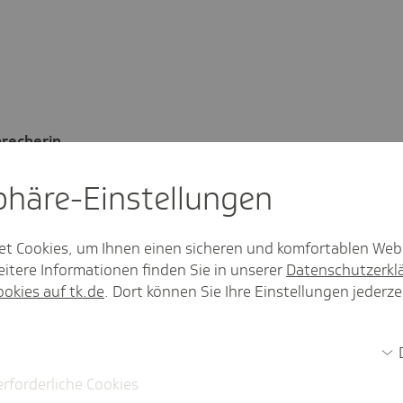
recherin
sphäre-Einstel­lungen
ook@tk.de
7-434
8 37 85
et Cookies, um Ihnen einen sicheren und komfortablen Web
itere Informationen finden Sie in unserer
Datenschutzerkl
//linkedin.com/
ookies auf tk.de
. Dort können Sie Ihre Einstellungen jederze
techniker.tk.de/
erforderliche Cookies