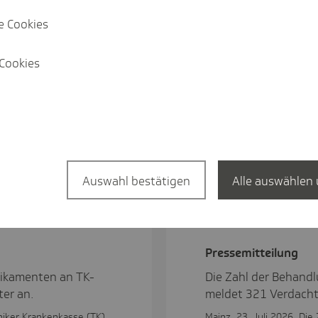
e Cookies
Cookies
n
Auswahl bestätigen
Alle auswählen 
Pres­se­mit­tei­lung
dikamenten an TK-
Die Zahl der Behandl
ter an.
meldet 321 Verdachts
niker Krankenkasse (TK)
Mainz, 23. Juli 2026. Die