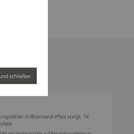
und schließen
ungsfehler in Rheinland-Pfalz steigt: TK
fälle.
 Zahl der Verdachtsfälle auf Behandlungsfehler in