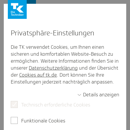
Presse und Politik
Privat­sphäre-Einstel­lungen
Presse und Politik
/
Innovationen
Die TK verwendet Cookies, um Ihnen einen
sicheren und komfortablen Website-Besuch zu
Pres­se­mit­tei­lung aus Bayern
ermöglichen. Weitere Informationen finden Sie in
Mager­sucht: Studie unter­sucht
unserer
Datenschutzerklärung
und der Übersicht
fami­lien-basierten Thera­pie­an­
der
Cookies auf tk.de
. Dort können Sie Ihre
Einstellungen jederzeit nachträglich anpassen.
satz
Details anzeigen
Technisch erforderliche Cookies
Würzburg, 24. Februar 2026.
23 Kliniken in
Deutschland untersuchen derzeit neue Wege in der
Funktionale Cookies
Behandlung von Magersucht. Die Studie "FIAT -
familien-basierte telemedizinische vs. Institutionelle