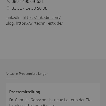
089 - 490 69-621
01 51 - 14 53 50 36
LinkedIn:
https://linkedin.com/
Blog:
https://wirtechniker.tk.de/
Aktu­elle Pres­se­mit­tei­lungen
Pres­se­mit­tei­lung
Dr. Gabriele Gonschor ist neue Leiterin der TK-
Landesvertretung Bayern.