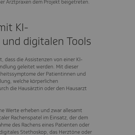
ier Arztpraxen dem Projekt beigetreten.
it KI-
und digitalen Tools
, dass die Assistenzen von einer KI-
ndlung geleitet werden. Mit dieser
nkheitssymptome der Patientinnen und
lung, welche körperlichen
rch die Hausärztin oder den Hausarzt
che Werte
erheben
und zwar allesamt
gitaler Rachenspatel im Einsatz, der dem
nahme des Rachens eines Patienten oder
 digitales Stethoskop, das Herztöne oder