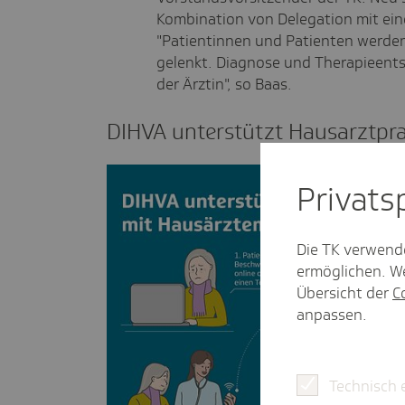
Kombination von Delegation mit ein
"Patientinnen und Patienten werden 
gelenkt. Diagnose und Therapieents
der Ärztin", so Baas.
DIHVA unter­stützt Haus­arzt­pr
Privat­
Die TK verwend
ermöglichen. We
Übersicht der
C
anpassen.
Technisch 