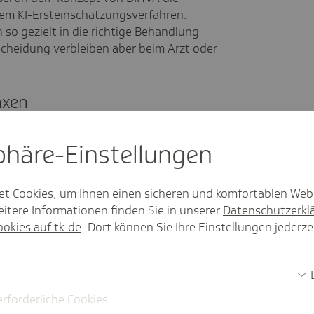
em KI-Ersteinschätzungsverfahren.
so gezielt in die richtige Behandlung
cheidung verbleiben aber beim Arzt oder
axen
sphäre-Einstel­lungen
et Cookies, um Ihnen einen sicheren und komfortablen Web
itere Informationen finden Sie in unserer
Datenschutzerkl
ookies auf tk.de
. Dort können Sie Ihre Einstellungen jederze
erforderliche Cookies