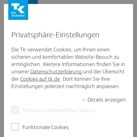
Presse und Politik
Privat­sphäre-Einstel­lungen
Presse und Politik
/
Ambulante Versorgung
Die TK verwendet Cookies, um Ihnen einen
sicheren und komfortablen Website-Besuch zu
Artikel
ermöglichen. Weitere Informationen finden Sie in
HzV-Evalua­tion der TK: Keine
unserer
Datenschutzerklärung
und der Übersicht
bessere Versor­gungs­steue­rung
der
Cookies auf tk.de
. Dort können Sie Ihre
Einstellungen jederzeit nachträglich anpassen.
bei deut­li­chen Mehr­kosten
Details anzeigen
Technisch erforderliche Cookies
2 Minuten Lesezeit
Mithilfe eines neuen Primärversorgungssystems
Funktionale Cookies
sollen Patientinnen und Patienten gezielter durch