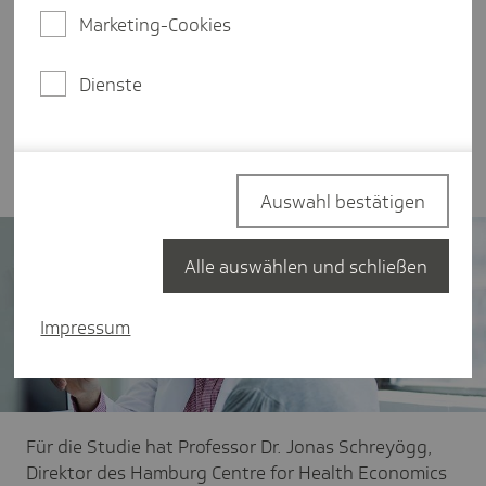
das Gesundheitssystem gelotst werden. In diesem
Marketing-Cookies
Kontext wird die hausarztzentrierte Versorgung
(HzV) teilweise als mögliche Lösung diskutiert.
Eine neue wissenschaftliche Evaluation zeigt
Dienste
jedoch, dass die HzV das Ziel einer besser
koordinierten und wirtschaftlicheren Versorgung
nicht erreicht.
Auswahl bestätigen
Alle auswählen und schließen
Impressum
Für die Studie hat Professor Dr. Jonas Schreyögg,
Direktor des Hamburg Centre for Health Economics