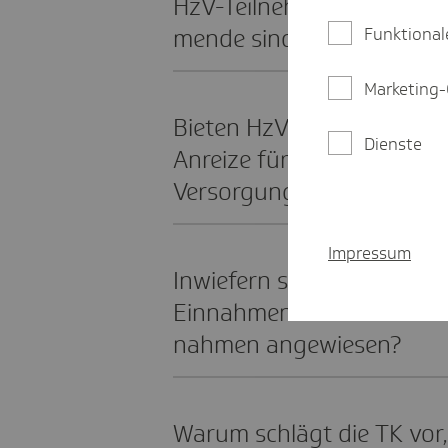
HzV-Teil­neh­mende kränker
Funktional
mende sind?
Marketing-
Bieten HzV-Verträge nicht 
Dienste
Anreize für Inno­va­tionen
Versor­gung zu setzen?
Impressum
Inwie­fern sind Haus­arzt­pr
Einnahmen durch die Vers
nahmen ange­wie­sen?
Warum schlägt die TK vor