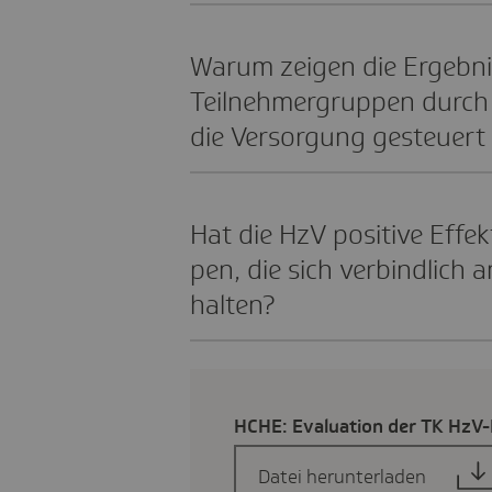
Warum zeigen die Ergeb­n
Teil­neh­mer­gruppen durc
die Versor­gung gesteuer
Hat die HzV posi­tive Effek
pen, die sich verbind­lich 
halten?
HCHE: Evalua­tion der TK HzV
Datei herunterladen