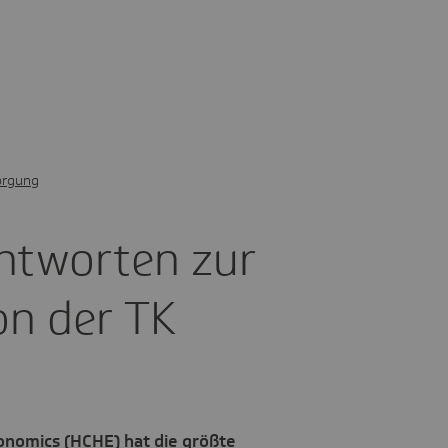
orgung
ntworten zur
on der TK
onomics (HCHE) hat die größte