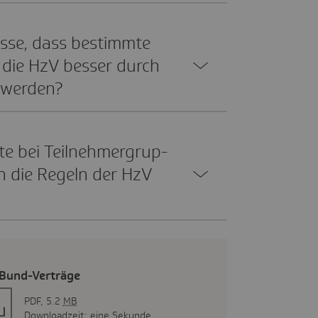
isse, dass bestimmte
h die HzV besser durch
t werden?
te bei Teil­neh­mer­grup­
an die Regeln der HzV
-Bund-Verträge
PDF, 5.2
MB
Downloadzeit: eine Sekunde