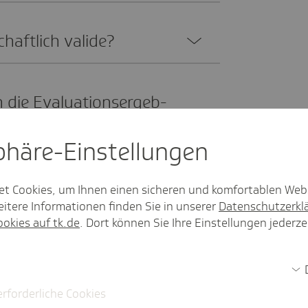
chaft­lich valide?
ie Evalua­ti­ons­er­geb­
­tion der AOK Baden-
sphäre-Einstel­lungen
et Cookies, um Ihnen einen sicheren und komfortablen Web
ch zu erklä­ren, wie der
itere Informationen finden Sie in unserer
Datenschutzerkl
ookies auf tk.de
. Dort können Sie Ihre Einstellungen jederze
et ist?
ch zu erklä­ren, dass
erforderliche Cookies