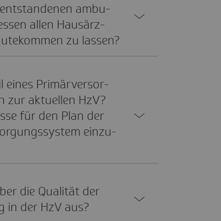
 entstan­denen ambu­
essen allen Haus­ärz­
gu­te­kommen zu lassen?
 eines Primär­ver­sor­
h zur aktu­ellen HzV?
sse für den Plan der
­sor­gungs­system einzu­
ber die Qualität der
ng in der HzV aus?