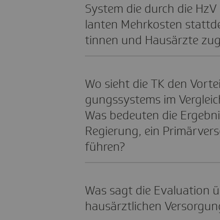
System die durch die HzV
lanten Mehr­kosten statt­d
tinnen und Haus­ärzte zu
Wo sieht die TK den Vorteil
gungs­sys­tems im Vergleic
Was bedeuten die Ergeb­ni
Regie­rung, ein Primär­ver
füh­ren?
Was sagt die Evalua­tion ü
haus­ärzt­li­chen Versor­gu