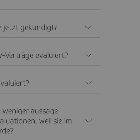
 jetzt gekün­digt?
-Verträge evalu­iert?
alu­iert?
ie weniger aussa­ge­
lua­tio­nen, weil sie im
urde?