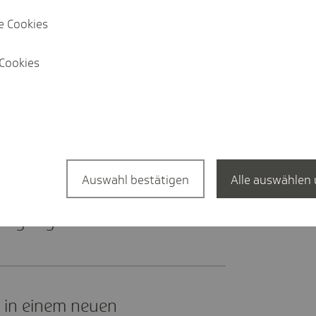
 als Nicht-HzV-Teil­neh­
e Cookies
Cookies
die Möglich­keit, darin
 und eine bessere
Auswahl bestätigen
Alle auswählen 
axen finan­ziell auf die
or­gung von HzV-Teil­
, in einem neuen