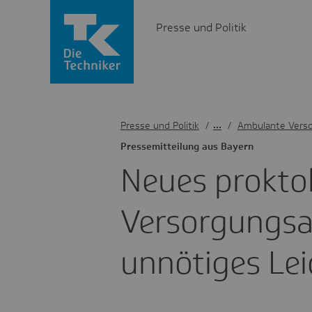
Presse und Politik
Presse und Politik
/
Ambulante Vers
Pres­se­mit­tei­lung aus Bayern
Neues prok­to­l
Versor­gungs­
unnö­tiges Le