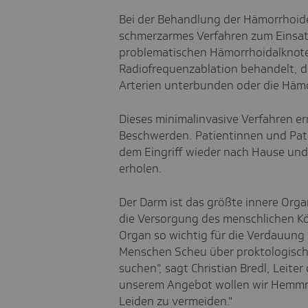
Bei der Behandlung der Hämorrhoi
schmerzarmes Verfahren zum Einsat
problematischen Hämorrhoidalknote
Radiofrequenzablation behandelt, 
Arterien unterbunden oder die Häm
Dieses minimalinvasive Verfahren er
Beschwerden. Patientinnen und Pati
dem Eingriff wieder nach Hause und
erholen.
Der Darm ist das größte innere Org
die Versorgung des menschlichen Kö
Organ so wichtig für die Verdauung 
Menschen Scheu über proktologische
suchen", sagt Christian Bredl, Leite
unserem Angebot wollen wir Hemmn
Leiden zu vermeiden."