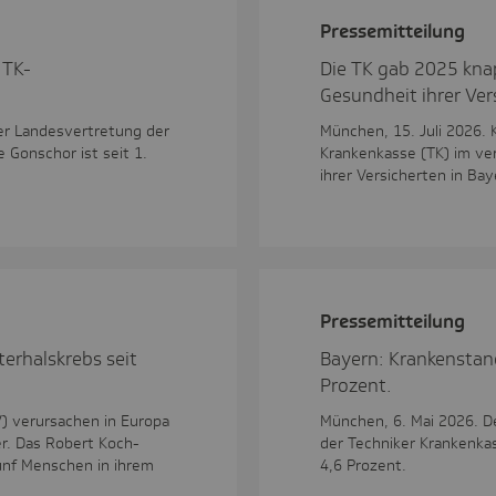
Pres­se­mit­tei­lung
 TK-
Die TK gab 2025 knap
Gesundheit ihrer Ver
er Landesvertretung der
München, 15. Juli 2026. 
e Gonschor ist seit 1.
Krankenkasse (TK) im ve
ihrer Versicherten in Ba
Pres­se­mit­tei­lung
erhalskrebs seit
Bayern: Krankenstand
Prozent.
) verursachen in Europa
München, 6. Mai 2026. D
r. Das Robert Koch-
der Techniker Krankenkas
fünf Menschen in ihrem
4,6 Prozent.