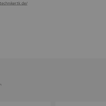
techniker.tk.de/
n