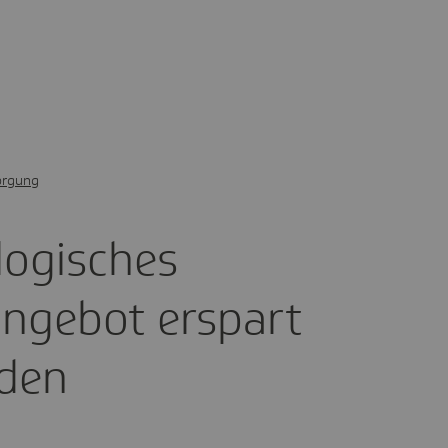
orgung
o­gi­sches
an­gebot erspart
iden