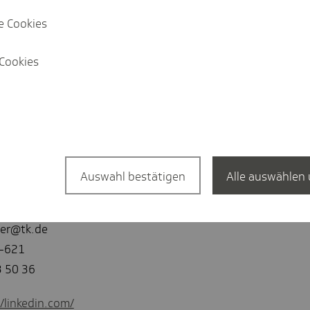
onen Versicherte (Stand Oktober 2025).
e Cookies
Cookies
Auswahl bestätigen
Alle auswählen 
precher
er@tk.de
9-621
3 50 36
//linkedin.com/