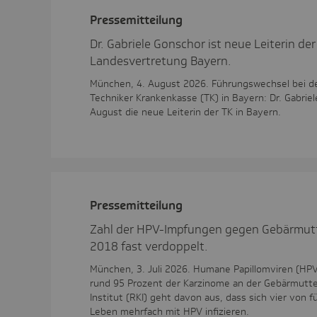
Pres­se­mit­tei­lung
Dr. Gabriele Gonschor ist neue Leiterin der
Landesvertretung Bayern.
München, 4. August 2026. Führungswechsel bei d
Techniker Krankenkasse (TK) in Bayern: Dr. Gabriel
August die neue Leiterin der TK in Bayern.
Pres­se­mit­tei­lung
Zahl der HPV-Impfungen gegen Gebärmutt
2018 fast verdoppelt.
München, 3. Juli 2026. Humane Papillomviren (HPV
rund 95 Prozent der Karzinome an der Gebärmutte
Institut (RKI) geht davon aus, dass sich vier von 
Leben mehrfach mit HPV infizieren.