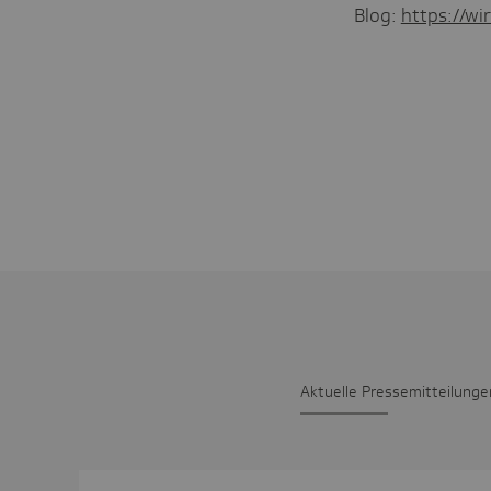
Blog:
https://wir
Aktu­elle Pres­se­mit­tei­lunge