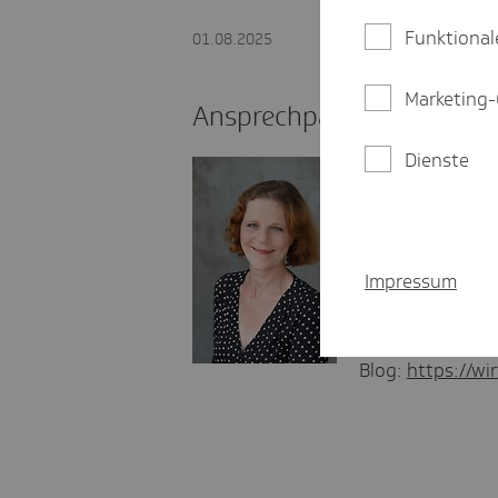
Funktional
01.08.2025
Marketing-
Ansprechpartnerin Presse
Dienste
Bettina Irion
Landespressesp
bettina.irio
Impressum
030 - 245 4
LinkedIn:
https:
Blog:
https://wir