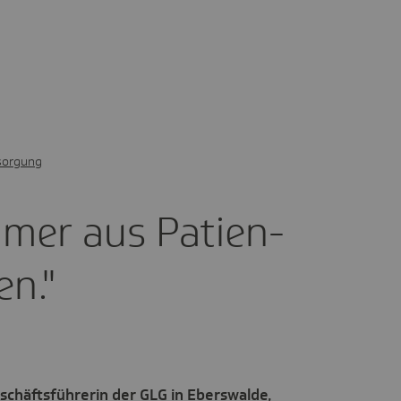
sorgung
mer aus Pati­en­
en."
eschäftsführerin der GLG in Eberswalde,