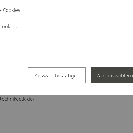
e Cookies
Cookies
recherin
n@tk.de
Auswahl bestätigen
Alle auswählen 
7-517
//linkedin.com/
techniker.tk.de/