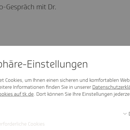
o-Gespräch mit Dr.
sphäre-Einstel­lungen
effi Miroslau, medizinische
ftsführerin der GLG in
et Cookies, um Ihnen einen sicheren und komfortablen Web
alde, im Gespräch mit Susanne
itere Informationen finden Sie in unserer
Datenschutzerkl
r, Leiterin der TK-
ookies auf tk.de
. Dort können Sie Ihre Einstellungen jederze
vertretung Berlin und
enburg
n unserer Reihe
"
15 Minuten Gesundheit
"
essante Gespräche.
erforderliche Cookies