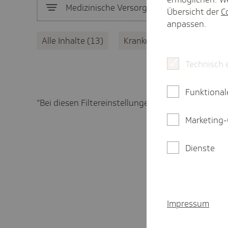
Medizinische Versorgung
13
Übersicht der
C
anpassen.
Alle Inhalte
13
Krankenhausversorgung
Technisch 
Funktional
"Bei diesen Filtereinstellungen keine Treffer gefu
Marketing-
Dienste
Impressum