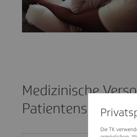
Medizinische Vers
Patientensicherhei
Privat­
Die TK verwend
ermöglichen. We