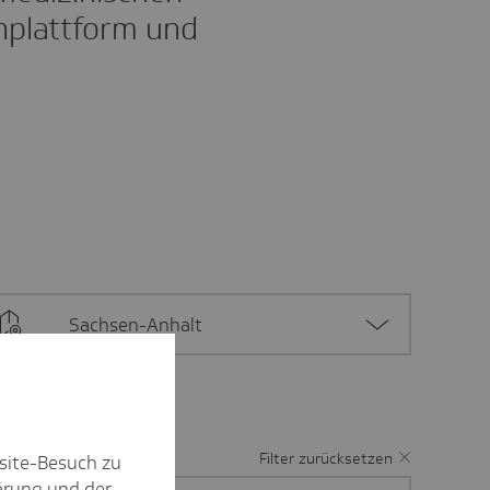
inplattform und
Sachsen-Anhalt
Filter zurücksetzen
site-Besuch zu
ärung
und der