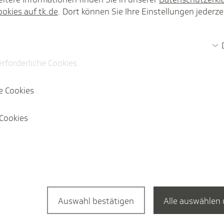
ookies auf tk.de
. Dort können Sie Ihre Einstellungen jederze
3
Ambulante Versorgung
10
erforderliche Cookies
e Cookies
nden. Bitte löschen Sie den Filter und versuchen es erneut."
Cookies
Auswahl bestätigen
Alle auswählen 