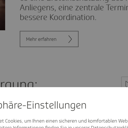
Anliegens, eine zentrale Term
bessere Koordination.
Mehr erfahren
orgung:
t
sphäre-Einstel­lungen
et Cookies, um Ihnen einen sicheren und komfortablen Web
itere Informationen finden Sie in unserer
Datenschutzerkl