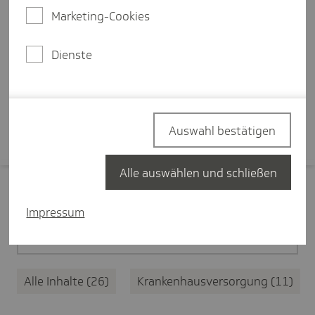
Ersteinschätzung des
Marketing-Cookies
medizinischen Anliegens, eine
zentrale Terminplattform und
Dienste
bessere Koordination.
Mehr erfahren
Auswahl bestätigen
Alle auswählen und schließen
Filter zurücksetzen
Impressum
Medizinische Versorgung
26
Alle Inhalte
26
Krankenhausversorgung
11