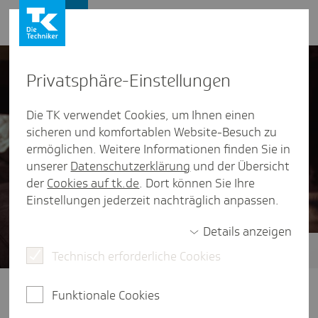
Presse und Politik
Privat­sphäre-Einstel­lungen
Die TK verwendet Cookies, um Ihnen einen
sicheren und komfortablen Website-Besuch zu
ermöglichen. Weitere Informationen finden Sie in
unserer
Datenschutzerklärung
und der Übersicht
der
Cookies auf tk.de
. Dort können Sie Ihre
Einstellungen jederzeit nachträglich anpassen.
Details anzeigen
Technisch erforderliche Cookies
Zukunft der ambulanten Versorgung
Klare Wege im Gesundheitssystem:
Funktionale Cookies
Dafür braucht es eine