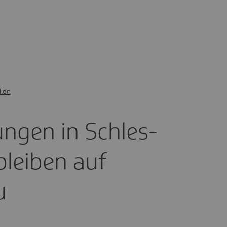
ien
ungen in Schles­
bleiben auf
u