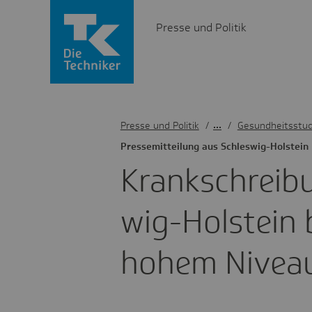
Presse und Politik
Presse und Politik
/
Gesundheitsstud
Pres­se­mit­tei­lung aus Schles­wig-Holstein
Krank­schrei­b
wig-Holstein 
hohem Nivea