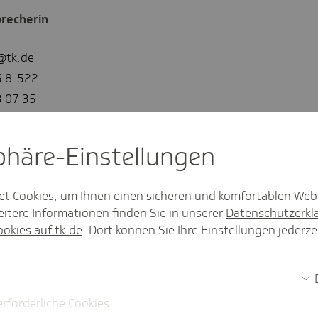
recherin
@tk.de
5 8-522
3 07 35
//linkedin.com/
sphäre-Einstel­lungen
techniker.tk.de/
et Cookies, um Ihnen einen sicheren und komfortablen Web
itere Informationen finden Sie in unserer
Datenschutzerkl
ookies auf tk.de
. Dort können Sie Ihre Einstellungen jederze
erforderliche Cookies