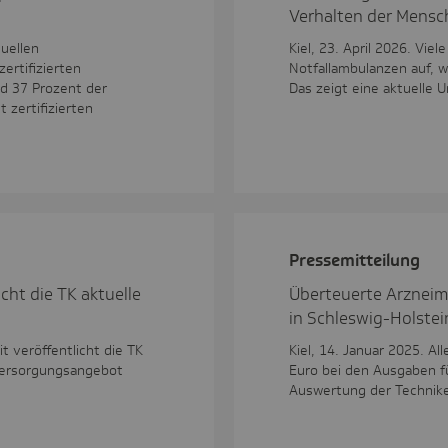
Verhalten der Mensch
tuellen
Kiel, 23. April 2026. Vi
zertifizierten
Notfallambulanzen auf, 
nd 37 Prozent der
Das zeigt eine aktuelle 
 zertifizierten
Pres­se­mit­tei­lung
cht die TK aktuelle
Überteuerte Arzneimi
in Schleswig-Holstei
 veröffentlicht die TK
Kiel, 14. Januar 2025. Al
 Versorgungsangebot
Euro bei den Ausgaben fü
Auswertung der Technike