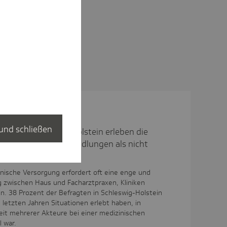
und schließen
hen in Schleswig-Holstein erleben die
medizinischen Behandlungen als nicht
zinische Versorgung erfordert oft eine enge und
 zwischen Haus und Facharztpraxen, Kliniken
n. 38 Prozent der Befragten in Schleswig-Holstein
 letzten Jahren Situationen erlebt haben, in
t mehrerer Akteure bei einer medizinischen
 war.