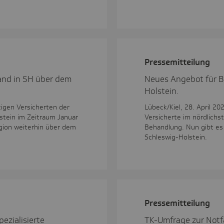
Pres­se­mit­tei­lung
tand in SH über dem
Neues Angebot für B
Holstein.
tigen Versicherten der
Lübeck/Kiel, 28. April 2
lstein im Zeitraum Januar
Versicherte im nördlichs
egion weiterhin über dem
Behandlung. Nun gibt es
Schleswig-Holstein.
Pres­se­mit­tei­lung
ezialisierte
TK-Umfrage zur Notfa