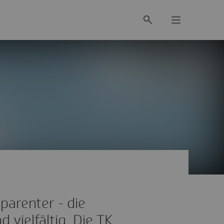
sparenter - die
 vielfältig. Die TK