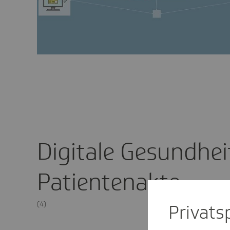
Digitale Gesundhei
Patientenakte
(4)
Privat­