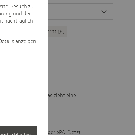
site-Besuch zu
ärung
und der
it nachträglich
Digitaler Fortschritt
8
Details anzeigen
: TK-Chef Dr. Jens Baas zieht eine
flichtenden Nutzung der ePA: “Jetzt