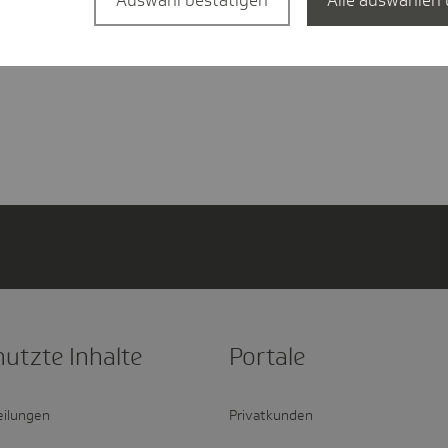
Auswahl bestätigen
Alle auswählen 
esundheitsversorgung.
zählt konsequente Um
nutzte Inhalte
Portale
eilungen
Privatkunden