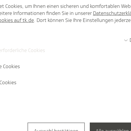
et Cookies, um Ihnen einen sicheren und komfortablen Web
itere Informationen finden Sie in unserer
Datenschutzerkl
ookies auf tk.de
. Dort können Sie Ihre Einstellungen jederze
te
4
Digitale Medizinprodukte
2
Telemedizin
1
erforderliche Cookies
e Cookies
Cookies
Pres­se­mit­tei­lung
ektronische
Ein Jahr Patientenakte
positive Bilanz.
Pres­se­mit­tei­lung
ität - vier Forderungen
TK-Chef Baas zur verp