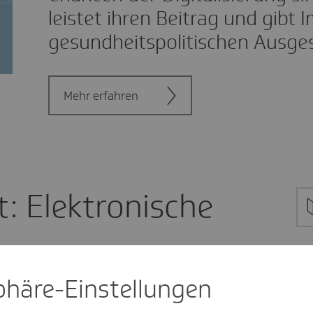
leistet ihren Beitrag und gibt 
gesundheitspolitischen Ausges
Mehr erfahren
t: Elektronische
sphäre-Einstel­lungen