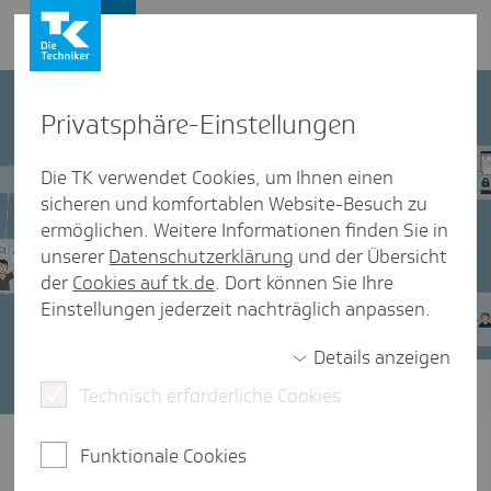
Presse und Politik
Privat­sphäre-Einstel­lungen
Die TK verwendet Cookies, um Ihnen einen
sicheren und komfortablen Website-Besuch zu
ermöglichen. Weitere Informationen finden Sie in
unserer
Datenschutzerklärung
und der Übersicht
der
Cookies auf tk.de
. Dort können Sie Ihre
Einstellungen jederzeit nachträglich anpassen.
Details anzeigen
Technisch erforderliche Cookies
TK-Positionen zur Digitalisierung im
Gesundheitswesen
Funktionale Cookies
Schneller, effizienter und