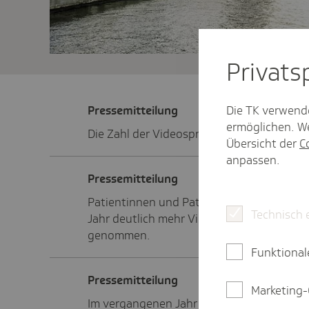
Privat­
Die TK verwend
Pres­se­mit­tei­lung
ermöglichen. We
Die Zahl der Videosprechstunden ist im Sa
Übersicht der
C
anpassen.
Pres­se­mit­tei­lung
Patientinnen und Patienten in Hessen ha
Technisch 
Jahr deutlich mehr Videosprechstunden i
genommen.
Funktional
Pres­se­mit­tei­lung
Marketing-
Im vergangenen Jahr haben die Bremerin