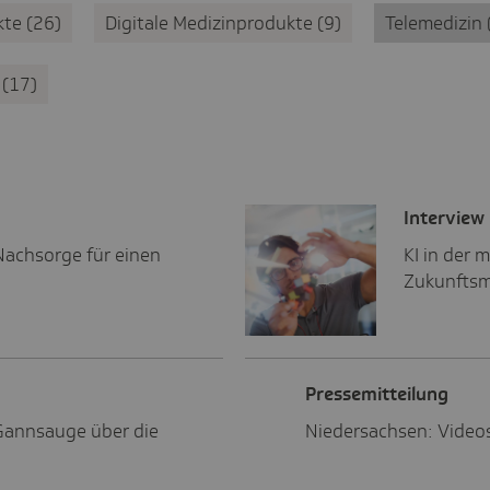
kte
26
Digitale Medizinprodukte
9
Telemedizin
z
17
Inter­view
achsorge für einen
KI in der 
Zukunftsm
Pres­se­mit­tei­lung
 Gannsauge über die
Niedersachsen: Video