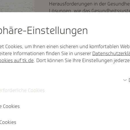
Herausforderungen in der Gesundheit
Lösungen, wie das Gesundheitssyst
sphäre-Einstel­lungen
et Cookies, um Ihnen einen sicheren und komfortablen Web
itere Informationen finden Sie in unserer
Datenschutzerkl
arland deutlich gestiegen.
ookies auf tk.de
. Dort können Sie Ihre Einstellungen jederze
Pres­se­mit­tei­lung
ben im vergangenen
Die Zahl der Videosp
erforderliche Cookies
n Anspruch
Im Jahr 2024 fanden f
statt.
e Cookies
Pres­se­mit­tei­lung
Cookies
nen und Bremer
Die Inanspruchnahme 