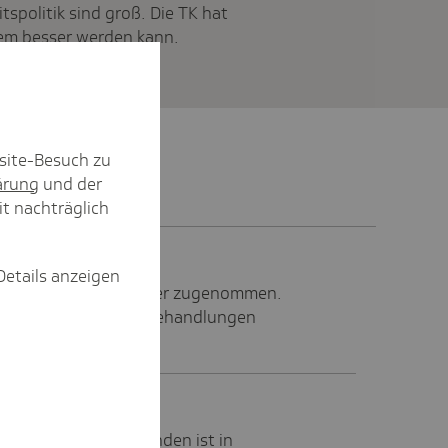
spolitik sind groß. Die TK hat
em besser werden kann.
site-Besuch zu
ärung
und der
it nachträglich
Details anzeigen
rechstunden hat wieder zugenommen.
ast 37.000 digitale Behandlungen
von Videosprechstunden ist in