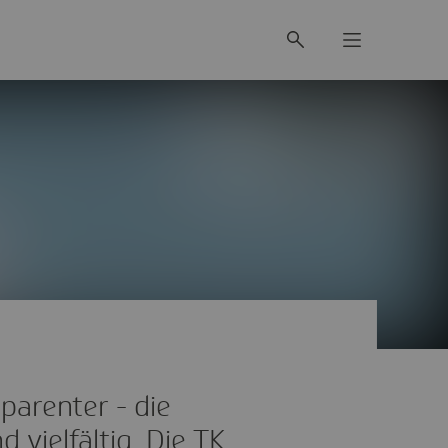
sparenter - die
 vielfältig. Die TK