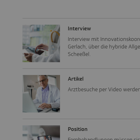
Inter­view
Interview mit Innovationskoor
Gerlach, über die hybride Allg
Scheeßel.
Artikel
Arztbesuche per Video werden 
Posi­tion
Fernbehandlungen müssen sich