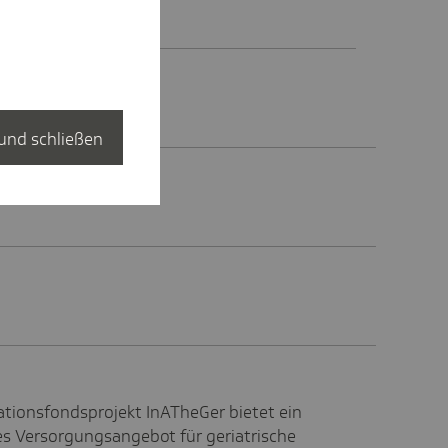
ch gestiegen.
und schließen
ationsfondsprojekt InATheGer bietet ein
s Versorgungsangebot für geriatrische