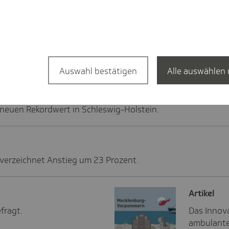
Sachsen-Anhalt deutli
echstunden in 2024 wieder zugenommen.
Auswahl bestätigen
Alle auswählen 
 neuen Rekordwert in Schleswig-Holstein.
verzeichnet Anstieg um 23 Prozent.
Artikel
fragt.
Das Innov
ambulante