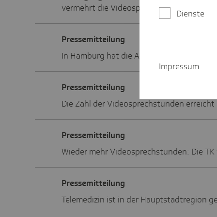
vermehrt die Videosprechstunde genutzt.
Dienste
Pres­se­mit­tei­lung
In Hamburg hat die Anzahl der Videospr
Impressum
Pres­se­mit­tei­lung
Die Zahl der Videosprechstunden erreicht
Pres­se­mit­tei­lung
Wieder mehr Videosprechstunden: Die TK 
Pres­se­mit­tei­lung
Telemedizin ist in der Hauptstadtregion ge