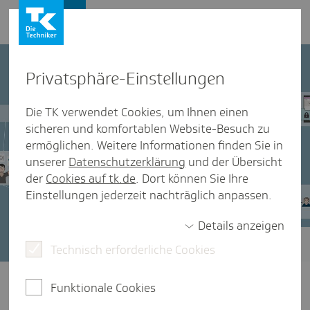
Presse und Politik
Privat­sphäre-Einstel­lungen
Die TK verwendet Cookies, um Ihnen einen
sicheren und komfortablen Website-Besuch zu
ermöglichen. Weitere Informationen finden Sie in
unserer
Datenschutzerklärung
und der Übersicht
der
Cookies auf tk.de
. Dort können Sie Ihre
Einstellungen jederzeit nachträglich anpassen.
Details anzeigen
Technisch erforderliche Cookies
TK-Positionen zur Digitalisierung im
Gesundheitswesen
Funktionale Cookies
Schneller, effizienter und