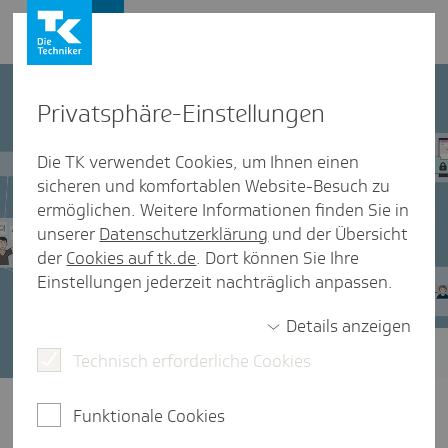
Presse und Politik
Privat­sphäre-Einstel­lungen
Die TK verwendet Cookies, um Ihnen einen
sicheren und komfortablen Website-Besuch zu
ermöglichen. Weitere Informationen finden Sie in
unserer
Datenschutzerklärung
und der Übersicht
der
Cookies auf tk.de
. Dort können Sie Ihre
Einstellungen jederzeit nachträglich anpassen.
Details anzeigen
Technisch erforderliche Cookies
TK-Positionen zur Digitalisierung im
Gesundheitswesen
Funktionale Cookies
Schneller, effizienter und