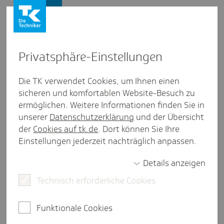
Presse und Politik
Privat­sphäre-Einstel­lungen
Presse und Politik
/
Telemedizin
Die TK verwendet Cookies, um Ihnen einen
sicheren und komfortablen Website-Besuch zu
Pres­se­mit­tei­lung aus Rhein­land-Pfalz
ermöglichen. Weitere Informationen finden Sie in
Mehr Video­sprech­stun­den: TK
unserer
Datenschutzerklärung
und der Übersicht
verzeichnet Anstieg um 38
der
Cookies auf tk.de
. Dort können Sie Ihre
Einstellungen jederzeit nachträglich anpassen.
Prozent
Details anzeigen
Technisch erforderliche Cookies
Mainz, 15. Juli 2025.
Die Nachfrage nach
Videosprechstunden ist im vergangenen Jahr in
Funktionale Cookies
Rheinland-Pfalz auf rund 37.000 gestiegen und hat
damit den bisherigen Höchstwert aus dem