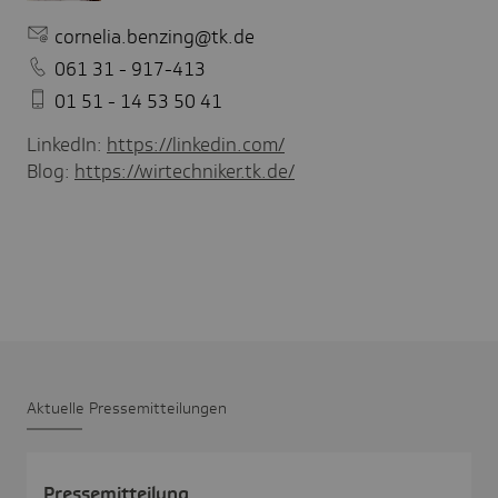
cornelia.benzing@tk.de
061 31 - 917-413
01 51 - 14 53 50 41
LinkedIn:
https://linkedin.com/
Blog:
https://wirtechniker.tk.de/
Aktu­elle Pres­se­mit­tei­lungen
Pres­se­mit­tei­lung