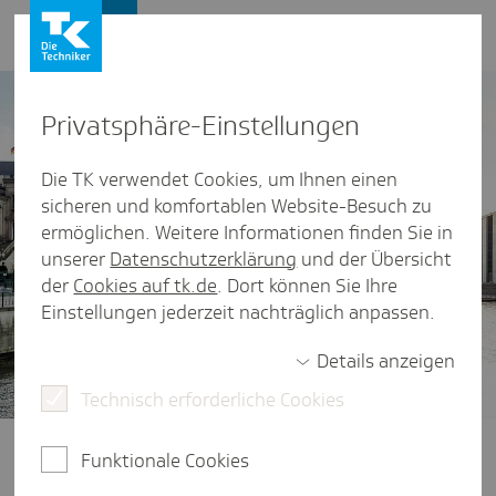
Presse und Politik
Privat­sphäre-Einstel­lungen
Die TK verwendet Cookies, um Ihnen einen
sicheren und komfortablen Website-Besuch zu
ermöglichen. Weitere Informationen finden Sie in
unserer
Datenschutzerklärung
und der Übersicht
der
Cookies auf tk.de
. Dort können Sie Ihre
Einstellungen jederzeit nachträglich anpassen.
Details anzeigen
Technisch erforderliche Cookies
Gesundheitspolitik im Fokus
Ob Finanzierung der Gesetzlichen
Funktionale Cookies
Krankenversicherung, der Zugang