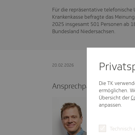
Für die repräsentative telefonische
Krankenkasse befragte das Meinungs
2025 insgesamt 501 Personen ab 18
Bundesland Niedersachsen.
Privat­
20.02.2026
Die TK verwend
Ansprechpartner Presse
ermöglichen. We
Übersicht der
C
Leon Strohmaie
anpassen.
Landespresses
leon.strohma
Technisch 
05 11 - 30 1