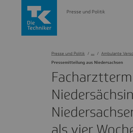
Presse und Politik
Presse und Politik
/
Ambulante Vers
Pres­se­mit­tei­lung aus Nieder­sachsen
Fach­arzt­ter­
Nieder­säch­s
Nieder­sachse
als vier Woch