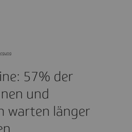
orgung
mine: 57% der
innen und
n warten länger
en