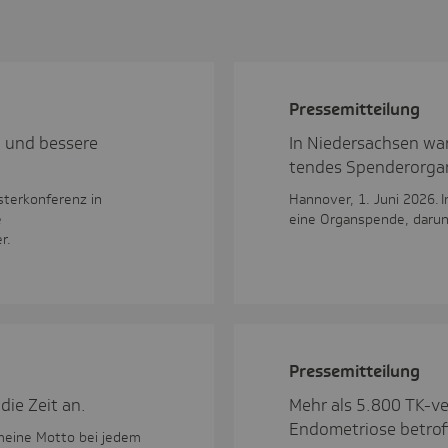
Pres­se­mit­tei­lung
g und bessere
In Nieder­sachsen wa
tendes Spen­derorga
sterkonferenz in
Hannover, 1. Juni 2026. 
e
eine Organspende, darun
r.
Pres­se­mit­tei­lung
die Zeit an.
Mehr als 5.800 TK-ve
Endometriose betrof
gemeine Motto bei jedem