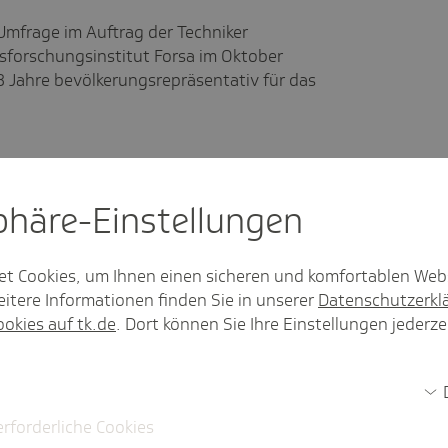
 Umfrage im Auftrag der Techniker
forschungsinstitut Forsa im Oktober
 Jahre bevölkerungsrepräsentativ für das
sphäre-Einstel­lungen
et Cookies, um Ihnen einen sicheren und komfortablen Web
itere Informationen finden Sie in unserer
Datenschutzerkl
ookies auf tk.de
. Dort können Sie Ihre Einstellungen jederze
r
precher
ier@tk.de
erforderliche Cookies
8 53-52