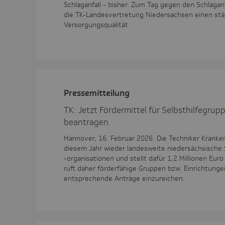
Schlaganfall - bisher. Zum Tag gegen den Schlaganf
die TK-Landesvertretung Niedersachsen einen stä
Versorgungsqualität.
Pres­se­mit­tei­lung
TK: Jetzt Fördermittel für Selbsthilfegru
beantragen.
Hannover, 16. Februar 2026. Die Techniker Kranken
diesem Jahr wieder landesweite niedersächsische 
-organisationen und stellt dafür 1,2 Millionen Eur
ruft daher förderfähige Gruppen bzw. Einrichtunge
entsprechende Anträge einzureichen.