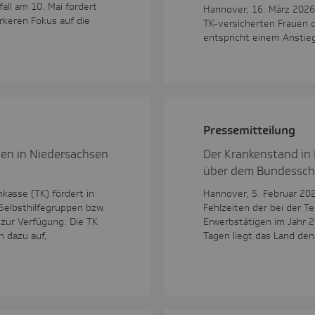
all am 10. Mai fordert
Hannover, 16. März 2026
rkeren Fokus auf die
TK-versicherten Frauen 
entspricht einem Anstie
Pres­se­mit­tei­lung
ppen in Niedersachsen
Der Krankenstand in 
über dem Bundesschn
kasse (TK) fördert in
Hannover, 5. Februar 202
Selbsthilfegruppen bzw.
Fehlzeiten der bei der T
o zur Verfügung. Die TK
Erwerbstätigen im Jahr 2
n dazu auf,
Tagen liegt das Land de