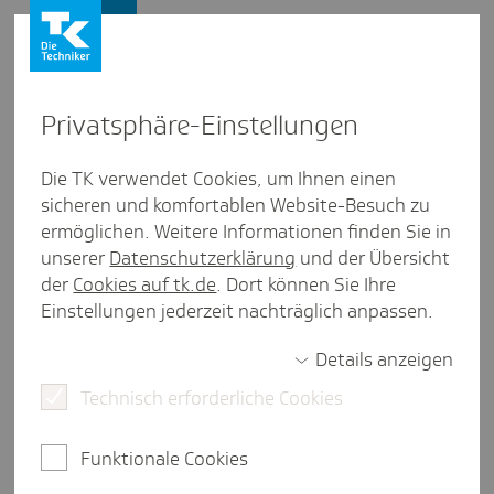
Presse und Politik
Privat­sphäre-Einstel­lungen
Presse und Politik
/
Gesund leben
Die TK verwendet Cookies, um Ihnen einen
sicheren und komfortablen Website-Besuch zu
Pres­se­mit­tei­lung aus Nieder­sachsen
ermöglichen. Weitere Informationen finden Sie in
TK: Jetzt Förder­mittel für
unserer
Datenschutzerklärung
und der Übersicht
Selbst­hil­fe­gruppen in Nieder­
der
Cookies auf tk.de
. Dort können Sie Ihre
Einstellungen jederzeit nachträglich anpassen.
sachsen bean­tragen
Details anzeigen
Technisch erforderliche Cookies
Hannover, 16. Februar 2026.
Selbsthilfegruppen
leisten einen unverzichtbaren Beitrag zur
Funktionale Cookies
gesundheitlichen Versorgung und sozialen
Unterstützung von Betroffenen und Angehörigen.