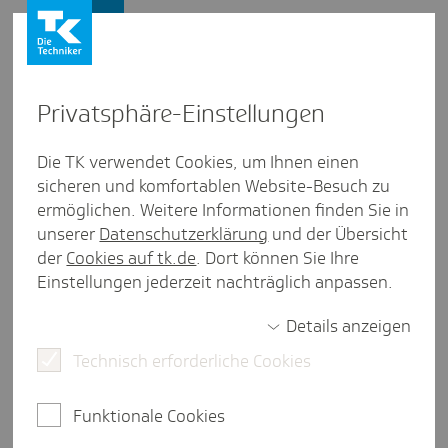
Presse und Politik
Privat­sphäre-Einstel­lungen
Presse und Politik
/
Patientensicherheit
Die TK verwendet Cookies, um Ihnen einen
sicheren und komfortablen Website-Besuch zu
Pres­se­mit­tei­lung aus Rhein­land-Pfalz
ermöglichen. Weitere Informationen finden Sie in
Behand­lungs­fehler in Rhein­
unserer
Datenschutzerklärung
und der Übersicht
land-Pfalz stei­gen: TK meldet
der
Cookies auf tk.de
. Dort können Sie Ihre
Einstellungen jederzeit nachträglich anpassen.
321 Verdachts­fälle
Details anzeigen
Technisch erforderliche Cookies
Mainz, 23. Juli 2026.
Die Zahl der Verdachtsfälle auf
Behandlungsfehler in Rheinland-Pfalz ist von 2024
Funktionale Cookies
auf 2025 um 12,2 Prozent gestiegen. Für das Jahr
2025 meldet die Landesvertretung der Techniker