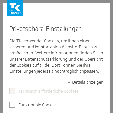
Privat­sphäre-Einstel­lungen
Presse und Politik
/
Gesundheitsstudien
Die TK verwendet Cookies, um Ihnen einen
sicheren und komfortablen Website-Besuch zu
Pres­se­mit­tei­lung aus Thüringen
ermöglichen. Weitere Informationen finden Sie in
Zum Thüringer Impf­tag: Infek­ti­
unserer
Datenschutzerklärung
und der Übersicht
ons­zahlen zeigen, wie wichtig
der
Cookies auf tk.de
. Dort können Sie Ihre
Einstellungen jederzeit nachträglich anpassen.
die Bemü­hungen sind
Details anzeigen
Technisch erforderliche Cookies
Erfurt, 20. Mai 2026.
19.229
Influenza
-Infektionen,
2.244
Rotavirus
-Infektionen und 970
Keuchhusten
-
Funktionale Cookies
Infektionen allein im Jahr 2025 in Thüringen. Diese
Zahlen stammen aus der Statistik der