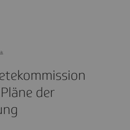
ik
te­kom­mis­sion
- Pläne der
rung