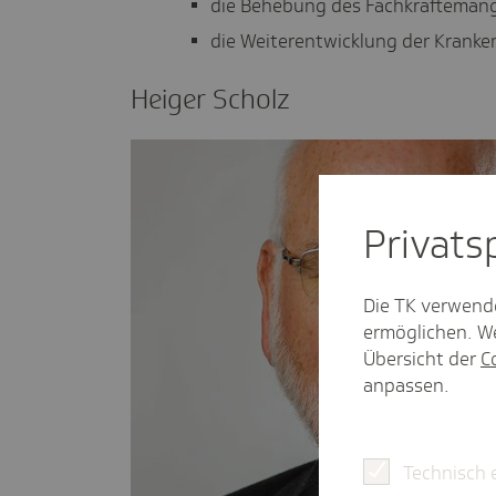
die Behebung des Fachkräfteman
die Weiterentwicklung der Kranke
Heiger Scholz
Privat­
Die TK verwend
ermöglichen. We
Übersicht der
C
anpassen.
Technisch 