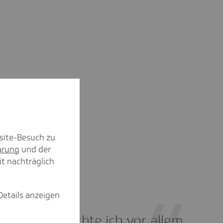
site-Besuch zu
ärung
und der
it nachträglich
Details anzeigen
Für 2022 möchte ich vor allem