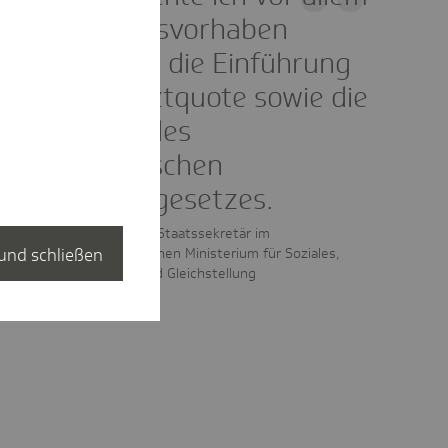
zwei Gesetzesvorhaben
hervorheben, die Einführung
einer Landarztquote sowie die
Neufassung des
Niedersächsischen
Krankenhausgesetzes.
Heiger Scholz, Staatssekretär im
und schließen
Niedersächsischen Ministerium für Soziales,
Gesundheit und Gleichstellung