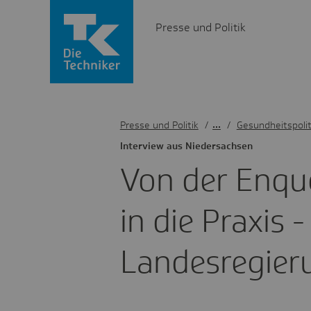
Presse und Politik
Presse und Politik
/
Gesundheitspolit
Inter­view aus Nieder­sachsen
Von der Enque
in die Praxis 
Landes­re­gie­