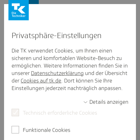
Presse und Politik
Privat­sphäre-Einstel­lungen
Presse und Politik
/
Gesundheitspolitik
Die TK verwendet Cookies, um Ihnen einen
sicheren und komfortablen Website-Besuch zu
Posi­tion aus Baden-Würt­tem­berg
ermöglichen. Weitere Informationen finden Sie in
TK-Posi­tion: Zukunft der Kran­
unserer
Datenschutzerklärung
und der Übersicht
ken­haus­ver­sor­gung
der
Cookies auf tk.de
. Dort können Sie Ihre
Einstellungen jederzeit nachträglich anpassen.
Details anzeigen
weniger als eine Minute Lesezeit
Technisch erforderliche Cookies
Die Zukunft der Krankenhausversorgung in Baden-
Württemberg muss qualitativ hochwertig,
Funktionale Cookies
bedarfsgerecht und nachhaltig sein.