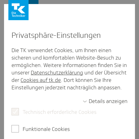
Presse und Politik
Privat­sphäre-Einstel­lungen
Presse und Politik
/
Digitaler Fortschritt
Die TK verwendet Cookies, um Ihnen einen
sicheren und komfortablen Website-Besuch zu
Inter­view aus Meck­len­burg-Vorpom­mern
ermöglichen. Weitere Informationen finden Sie in
#Chef­insache zur ambu­lanten
unserer
Datenschutzerklärung
und der Übersicht
Versor­gung
der
Cookies auf tk.de
. Dort können Sie Ihre
Einstellungen jederzeit nachträglich anpassen.
Details anzeigen
3 Minuten Lesezeit
Technisch erforderliche Cookies
In der aktuellen #Chefinsache schildert Manon
Austenat-Wied ihren Blick auf den ambulanten
Funktionale Cookies
Leistungsbereich.