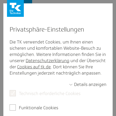
Presse und Politik
Privat­sphäre-Einstel­lungen
Presse und Politik
/
Innovationen
Die TK verwendet Cookies, um Ihnen einen
sicheren und komfortablen Website-Besuch zu
Artikel aus Meck­len­burg-Vorpom­mern
ermöglichen. Weitere Informationen finden Sie in
Mit Tele­kon­silen Exper­tise in die
unserer
Datenschutzerklärung
und der Übersicht
Fläche bringen
der
Cookies auf tk.de
. Dort können Sie Ihre
Einstellungen jederzeit nachträglich anpassen.
Details anzeigen
3 Minuten Lesezeit
Technisch erforderliche Cookies
Die medizinische Versorgung befindet sich im
digitalen Wandel. Dies ist eine große Chance für
Funktionale Cookies
eine weitere Verbesserung der Versorgung in
ländlichen Regionen.