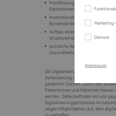
Preisfindung an Therapieerfolg u
Funktional
Patientinnen und Patienten kopp
Investitionskostenfinanzierung i
Marketing-
Bundesländer machen und Investiti
Aufbau eines Digital Health Hub 
Dienste
strukturell stärker fördern
rechtliche Regelung zur Nutzung
Gesundheitswesen einführen
Impressum
Die Digitalisierung des Gesundheits
Verbesserung der medizinischen Ver
gesamten System. Durch den Einsatz
Patientinnen und Patienten besser v
werden. Dabei befinden wir uns ge
Digitalisierungsprozesses im Gesund
zeigen Möglichkeiten auf, dem dig
zu verhelfen.