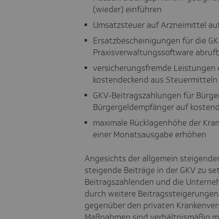
(wieder) einführen
Umsatzsteuer auf Arzneimittel au
Ersatzbescheinigungen für die GKV
Praxisverwaltungssoftware abrufb
versicherungsfremde Leistungen 
kostendeckend aus Steuermitteln
GKV-Beitragszahlungen für Bürg
Bürgergeldempfänger auf kosten
maximale Rücklagenhöhe der Kran
einer Monatsausgabe erhöhen
Angesichts der allgemein steigenden 
steigende Beiträge in der GKV zu s
Beitragszahlenden und die Unterne
durch weitere Beitragssteigerunge
gegenüber den privaten Krankenvers
Maßnahmen sind verhältnismäßig mild