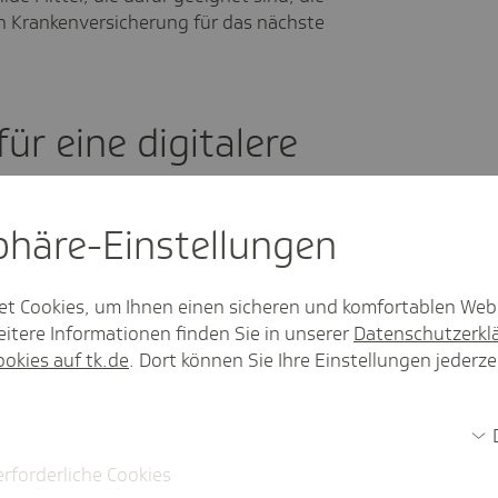
hen Krankenversicherung für das nächste
ür eine digitalere
sphäre-Einstel­lungen
form verpflichtend für gesetzlich
er einführen
et Cookies, um Ihnen einen sicheren und komfortablen Web
arkeit von Praxisverwaltungssoftware
itere Informationen finden Sie in unserer
Datenschutzerkl
ookies auf tk.de
. Dort können Sie Ihre Einstellungen jederze
z für Arztpraxen einführen, wenn PVS-
 erfüllen
len Gesundheitsanwendungen (DiGA)
erforderliche Cookies
eisentwicklung drosseln