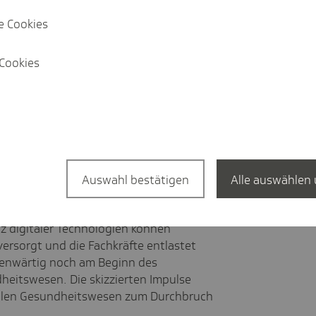
nd Compliance der DiGA durch
e Cookies
eln
n Pflegeheimen zur Aufgabe der
Cookies
onen in digitale Arbeitshilfen forcieren
Mecklenburg-Vorpommern finanziell und
 von KI und Spracherkennung im
Auswahl bestätigen
Alle auswählen 
wesens ist ein entscheidender Schritt zur
sorgung und Effizienzsteigerung im
 digitaler Technologien können
ersorgt und die Fachkräfte entlastet
genwärtig noch am Beginn des
heitswesen. Die skizzierten Impulse
italen Gesundheitswesen zum Durchbruch