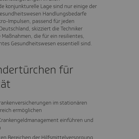
 konjunkturelle Lage sind nur einige der
Gesundheitswesen Handlungsbedarfe
kro-Impulsen, passend für jeden
eutschland, skizziert die Techniker
Maßnahmen, die für ein resilientes,
tes Gesundheitswesen essentiell sind.
ndertürchen für
tät
ankenversicherungen im stationären
reich ermöglichen
m Krankengeldmanagement einführen und
n
ten Bereichen der Hilfsmittelversorgung