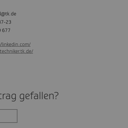
d@tk.de
87-23
9 677
//linkedin.com/
techniker.tk.de/
rag gefal­len?