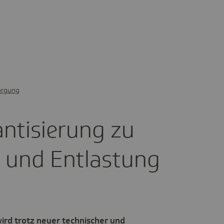
orgung
­ti­sie­rung zu
 und Entlas­tung
ird trotz neuer technischer und