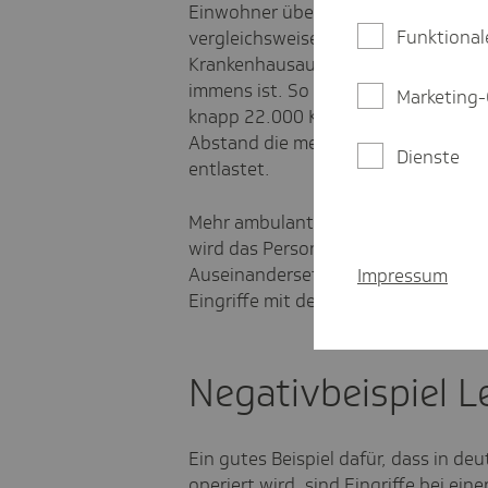
Einwohner über dem Durchschnitt. Al
Funktional
vergleichsweise viele Krankenhausb
Krankenhausaufenthalte, weshalb di
immens ist. So verzeichnete Deutsc
Marketing-
knapp 22.000 Krankenhausfälle je 
Abstand die meisten. Werden diese r
Dienste
entlastet.
Mehr ambulante Behandlungen bieten 
wird das Personal entlastet, andere
Auseinandersetzungen bei der Frage
Impressum
Eingriffe mit den Krankenkassen bz
Negativbeispiel L
Ein gutes Beispiel dafür, dass in deu
operiert wird, sind Eingriffe bei ei