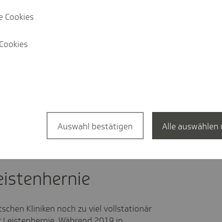
lerdings gibt es hierzulande
e Cookies
etten und vor allem
e Arbeitsbelastung der Fachkräfte
hland 2020 laut
Statista und Handelsblatt
Cookies
100.000 Einwohnern - europaweit mit
eduziert, wird auch das Personal
auch für die Kliniken Vorteile. Einerseits
rseits kommt es zu weniger
 der Notwendigkeit vollstationärer
Auswahl bestätigen
Alle auswählen 
w. dem Medizinischen Dienst (MD).
eistenhernie
tschen Kliniken noch zu viel vollstationär
ner Leistenhernie. Während 2019 in