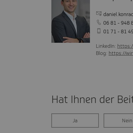
daniel.konra
06 81 - 948 
01 71 - 81 4
LinkedIn:
https:
Blog:
https://wir
Hat Ihnen der Beit
Ja
Nein