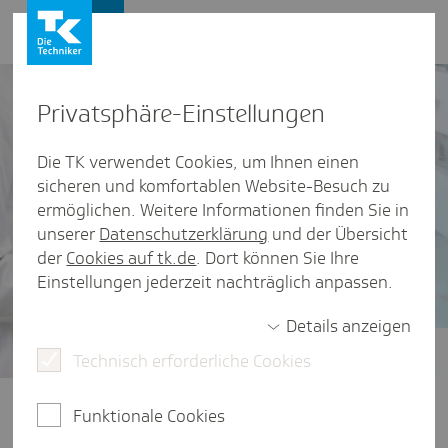
Presse und Politik
Privat­sphäre-Einstel­lungen
Die TK verwendet Cookies, um Ihnen einen
sicheren und komfortablen Website-Besuch zu
ermöglichen. Weitere Informationen finden Sie in
unserer
Datenschutzerklärung
und der Übersicht
der
Cookies auf tk.de
. Dort können Sie Ihre
Einstellungen jederzeit nachträglich anpassen.
Details anzeigen
Technisch erforderliche Cookies
Zukunft der Arzneimittelversorgung
Eine zukunftsfeste
Funktionale Cookies
Arzneimittelversorgung braucht