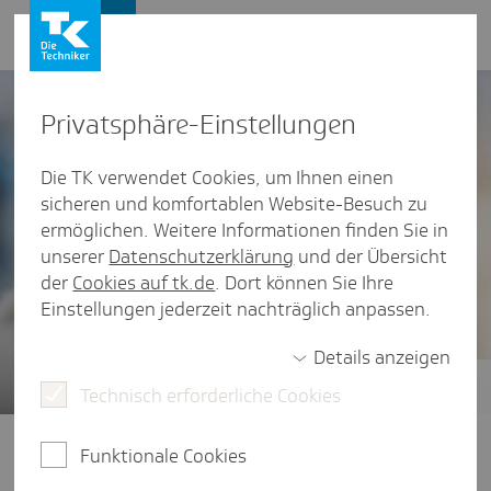
Presse und Politik
Privat­sphäre-Einstel­lungen
Die TK verwendet Cookies, um Ihnen einen
sicheren und komfortablen Website-Besuch zu
ermöglichen. Weitere Informationen finden Sie in
unserer
Datenschutzerklärung
und der Übersicht
der
Cookies auf tk.de
. Dort können Sie Ihre
Einstellungen jederzeit nachträglich anpassen.
Details anzeigen
Technisch erforderliche Cookies
Gesundheitsstudien
Der vierte TK-Stressreport 2025
Funktionale Cookies
widmet sich der Frage: Wie