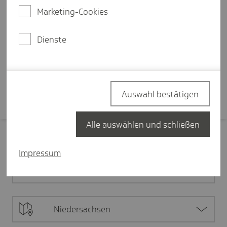
zu medizinischer Versorgung oder
Marketing-Cookies
die digitale Transformation: Die
Herausforderungen in der
Dienste
Gesundheitspolitik sind groß.
Mehr erfahren
Auswahl bestätigen
Alle auswählen und schließen
Filter zurücksetzen
Impressum
Alle Inhalte
Niedersachsen