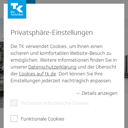
Presse und Politik
Privat­sphäre-Einstel­lungen
Die TK verwendet Cookies, um Ihnen einen
sicheren und komfortablen Website-Besuch zu
ermöglichen. Weitere Informationen finden Sie in
unserer
Datenschutzerklärung
und der Übersicht
der
Cookies auf tk.de
. Dort können Sie Ihre
Einstellungen jederzeit nachträglich anpassen.
Details anzeigen
Technisch erforderliche Cookies
Gesundheitspolitik im Fokus
Ob Finanzierung der Gesetzlichen
Funktionale Cookies
Krankenversicherung, der Zugang