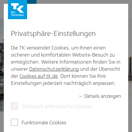
Presse und Politik
Privat­sphäre-Einstel­lungen
Die TK verwendet Cookies, um Ihnen einen
sicheren und komfortablen Website-Besuch zu
ermöglichen. Weitere Informationen finden Sie in
unserer
Datenschutzerklärung
und der Übersicht
der
Cookies auf tk.de
. Dort können Sie Ihre
Einstellungen jederzeit nachträglich anpassen.
Details anzeigen
Technisch erforderliche Cookies
Gesundheitspolitik im Fokus
Ob Finanzierung der Gesetzlichen
Funktionale Cookies
Krankenversicherung, der Zugang