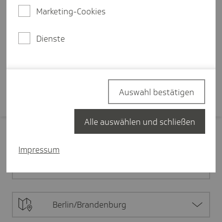
zu medizinischer Versorgung oder
Marketing-Cookies
die digitale Transformation: Die
Herausforderungen in der
Dienste
Gesundheitspolitik sind groß.
Mehr erfahren
Auswahl bestätigen
Alle auswählen und schließen
Filter zurücksetzen
Impressum
Alle Inhalte
Berlin/Brandenburg