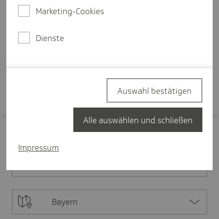
zu medizinischer Versorgung oder
Marketing-Cookies
die digitale Transformation: Die
Herausforderungen in der
Dienste
Gesundheitspolitik sind groß.
Mehr erfahren
Auswahl bestätigen
Alle auswählen und schließen
Filter zurücksetzen
Impressum
Alle Inhalte
Bayern