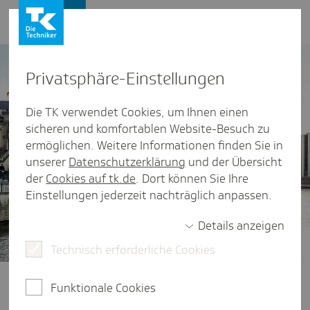
Presse und Politik
Privat­sphäre-Einstel­lungen
Die TK verwendet Cookies, um Ihnen einen
sicheren und komfortablen Website-Besuch zu
ermöglichen. Weitere Informationen finden Sie in
unserer
Datenschutzerklärung
und der Übersicht
der
Cookies auf tk.de
. Dort können Sie Ihre
Einstellungen jederzeit nachträglich anpassen.
Details anzeigen
Technisch erforderliche Cookies
Gesundheitspolitik im Fokus
Ob Finanzierung der Gesetzlichen
Funktionale Cookies
Krankenversicherung, der Zugang