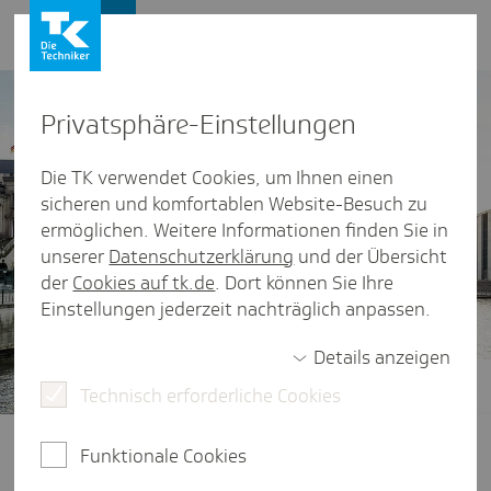
Presse und Politik
Privat­sphäre-Einstel­lungen
Die TK verwendet Cookies, um Ihnen einen
sicheren und komfortablen Website-Besuch zu
ermöglichen. Weitere Informationen finden Sie in
unserer
Datenschutzerklärung
und der Übersicht
der
Cookies auf tk.de
. Dort können Sie Ihre
Einstellungen jederzeit nachträglich anpassen.
Details anzeigen
Technisch erforderliche Cookies
Gesundheitspolitik im Fokus
Ob Finanzierung der Gesetzlichen
Funktionale Cookies
Krankenversicherung, der Zugang