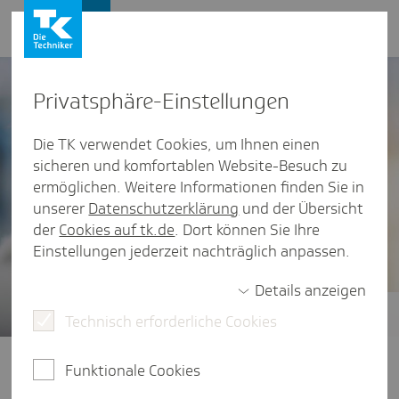
Presse und Politik
Privat­sphäre-Einstel­lungen
Die TK verwendet Cookies, um Ihnen einen
sicheren und komfortablen Website-Besuch zu
ermöglichen. Weitere Informationen finden Sie in
unserer
Datenschutzerklärung
und der Übersicht
der
Cookies auf tk.de
. Dort können Sie Ihre
Einstellungen jederzeit nachträglich anpassen.
Details anzeigen
Technisch erforderliche Cookies
Gesundheitsstudien
Der vierte TK-Stressreport 2025
Funktionale Cookies
widmet sich der Frage: Wie