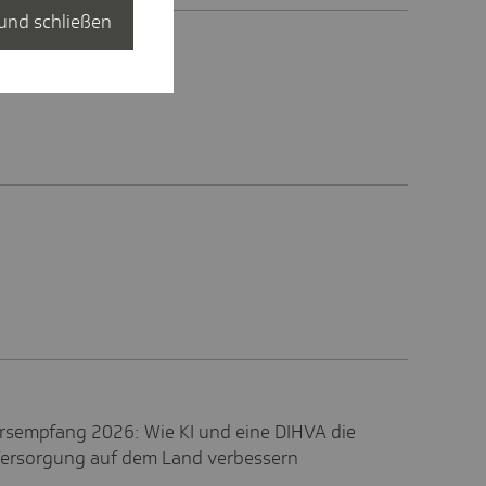
und schließen
rsempfang 2026: Wie KI und eine DIHVA die
 Versorgung auf dem Land verbessern