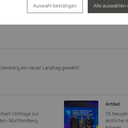
Auswahl bestätigen
Alle auswählen 
ttemberg ein neuer Landtag gewählt.
Artikel
tiert Umfrage zur
TK Neujah
aden-Württemberg.
ärztliche
können.