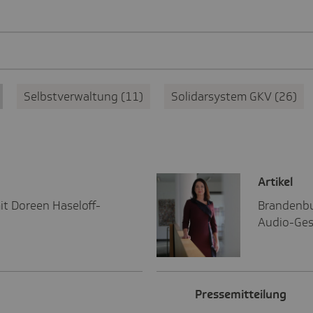
Selbstverwaltung
11
Solidarsystem GKV
26
Artikel
t Doreen Haseloff-
Brandenbu
Audio-Ges
Pres­se­mit­tei­lung