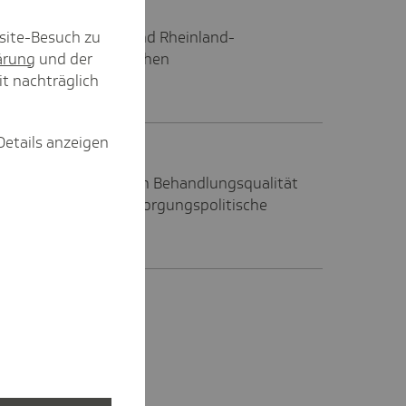
site-Besuch zu
nland-Pfälzerinnen und Rheinland-
eformbedarf im deutschen
ärung
und der
it nachträglich
Details anzeigen
en und Bremer setzen Behandlungsqualität
lisierung auf die versorgungspolitische