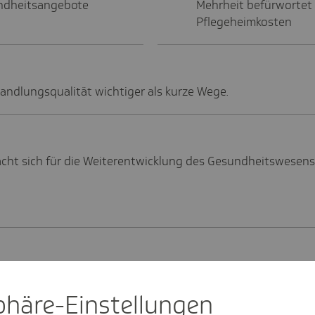
sundheitsangebote
Mehrheit befürwortet 
Pflegeheimkosten
handlungsqualität wichtiger als kurze Wege.
cht sich für die Weiterentwicklung des Gesundheitswesens 
ssystem, plädiert die breite Mehrheit für Reformen.
sphäre-Einstel­lungen