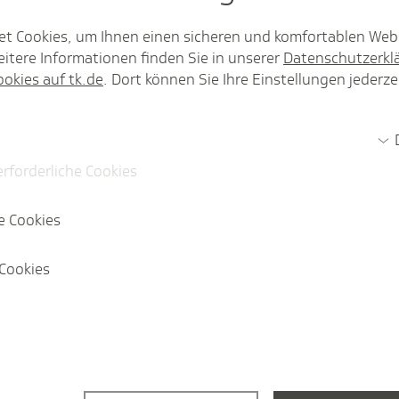
Pres­se­mit­tei­lung
ndesvertretung
et Cookies, um Ihnen einen sicheren und komfortablen Web
Die Mehrheit der Rhei
itere Informationen finden Sie in unserer
Pfälzer sieht einen R
Datenschutzerkl
ookies auf tk.de
. Dort können Sie Ihre Einstellungen jederze
Gesundheitssystem.
Artikel
erforderliche Cookies
lzische
Bremerinn
tsfähig zu bleiben?
und Digita
e Cookies
Agenda
Cookies