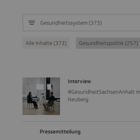
Gesundheitssystem
373
Alle Inhalte
373
Gesundheitspolitik
257
Inter­view
#GesundheitSachsenAnhalt mi
Neuberg.
Pres­se­mit­tei­lung