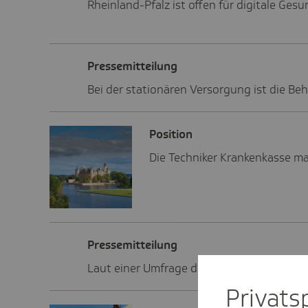
Rheinland-Pfalz ist offen für digitale Ge
Pres­se­mit­tei­lung
Bei der stationären Versorgung ist die Be
Posi­tion
Die Techniker Krankenkasse ma
Pres­se­mit­tei­lung
Laut einer Umfrage der TK zum Gesundheit
Privat­