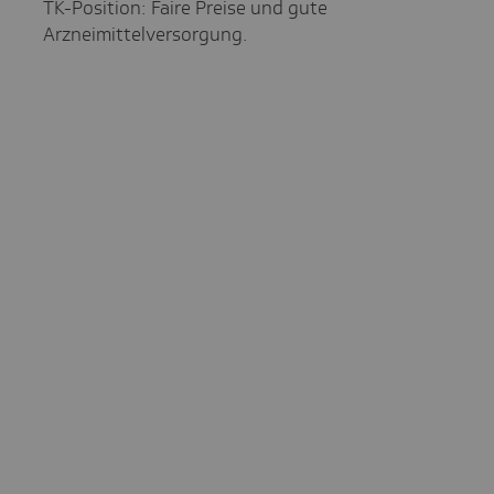
TK-Position: Faire Preise und gute
Arzneimittelversorgung.
Pres­se­mit­tei­lung
Arzneimittel: Das Einsparpotenzial ist im
Saarland durch Anpassung an internationale
Preise riesig.
Pres­se­mit­tei­lung
Arzneimittelpreise: In Hamburg gibt es ein
jährliches Einsparpotenzial von knapp 180
Millionen Euro.
Pres­se­mit­tei­lung