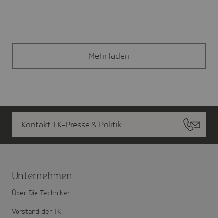
Die Medikamentenlager sind gut gefüllt - 99
Prozent der Medikamente sind sofort verfügbar.
Mehr laden
Kontakt TK-Presse & Politik
Unter­nehmen
Über Die Techniker
Vorstand der TK