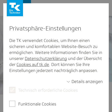
Presse und Politik
Privat­sphäre-Einstel­lungen
Die TK verwendet Cookies, um Ihnen einen
sicheren und komfortablen Website-Besuch zu
ermöglichen. Weitere Informationen finden Sie in
unserer
Datenschutzerklärung
und der Übersicht
der
Cookies auf tk.de
. Dort können Sie Ihre
Einstellungen jederzeit nachträglich anpassen.
Details anzeigen
Technisch erforderliche Cookies
Zukunft der Arzneimittelversorgung
Eine zukunftsfeste
Funktionale Cookies
Arzneimittelversorgung braucht